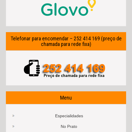
Telefonar para encomendar – 252 414 169 (preço de
chamada para rede fixa)
Menu
Especialidades
No Prato