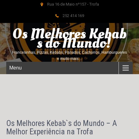
Rua 16 de Maio nº157 - Trofa
252 414 169
Os Melhores Kebab
´s do
Mundo!
Francesinhas, Pizzas, Kebabs, Panados, Cachorros, Hamburgueres
e muito mais…
Menu
Os Melhores Kebab`s do Mundo – A
Melhor Experiência na Trofa