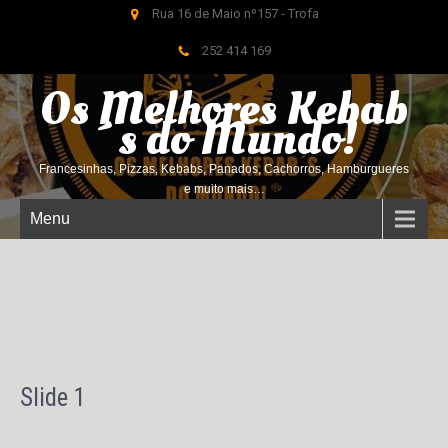
Rua 16 de Maio nº157 - Trofa
252 414 169
Os Melhores Kebab
´s do
Mundo!
Francesinhas, Pizzas, Kebabs, Panados, Cachorros, Hamburgueres
e muito mais…
Menu
Slide 1