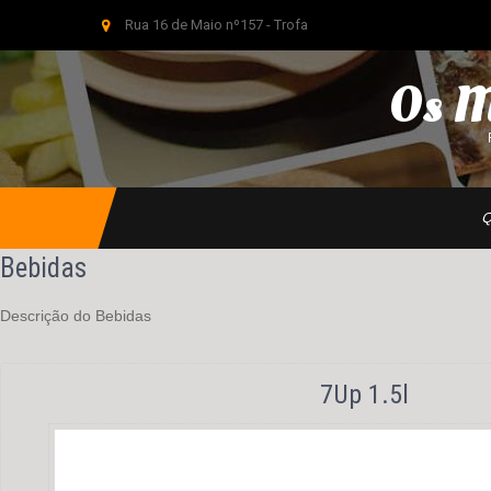
Rua 16 de Maio nº157 - Trofa
Os M
Q
Bebidas
Descrição do Bebidas
7Up 1.5l