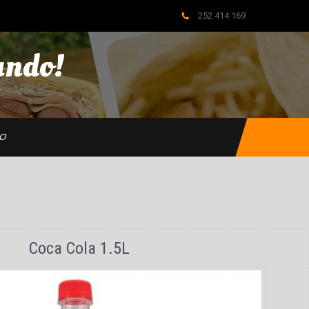
252 414 169
ndo!
…
HO
Coca Cola 1.5L