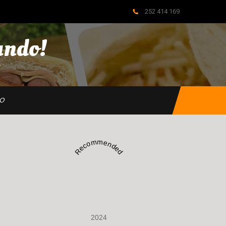
252 414 169
ndo!
…
HO
Recommended
2024