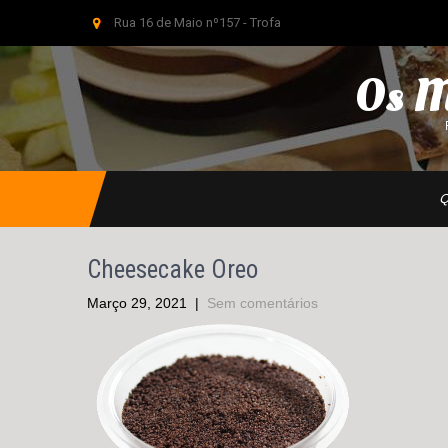
Rua 16 de Maio nº157 - Trofa
Os M
Q
Cheesecake Oreo
Março 29, 2021
|
Sem comentários