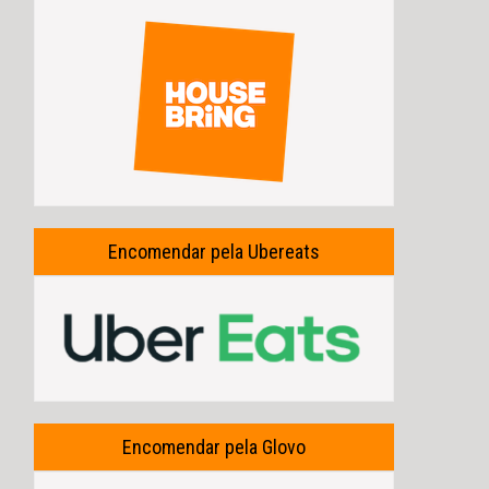
Encomendar pela Ubereats
Encomendar pela Glovo