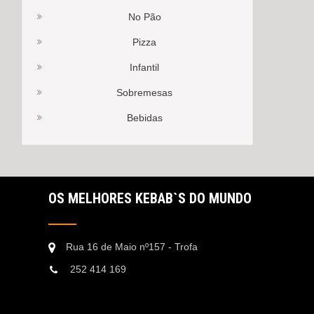
No Pão
Pizza
Infantil
Sobremesas
Bebidas
OS MELHORES KEBAB`S DO MUNDO
Rua 16 de Maio nº157 - Trofa
252 414 169