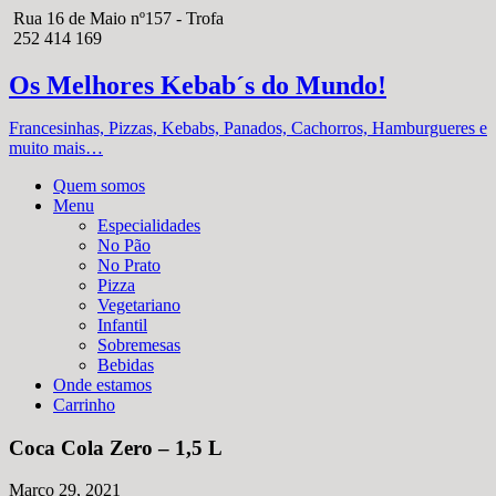
Rua 16 de Maio nº157 - Trofa
252 414 169
Os Melhores Kebab´s do Mundo!
Francesinhas, Pizzas, Kebabs, Panados, Cachorros, Hamburgueres e
muito mais…
Quem somos
Menu
Especialidades
No Pão
No Prato
Pizza
Vegetariano
Infantil
Sobremesas
Bebidas
Onde estamos
Carrinho
Coca Cola Zero – 1,5 L
Março 29, 2021