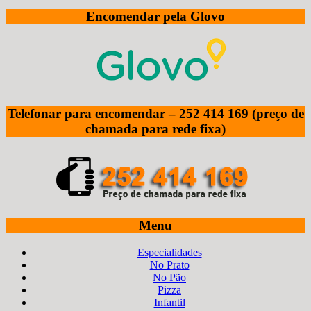
Encomendar pela Glovo
Telefonar para encomendar – 252 414 169 (preço de
chamada para rede fixa)
Menu
Especialidades
No Prato
No Pão
Pizza
Infantil