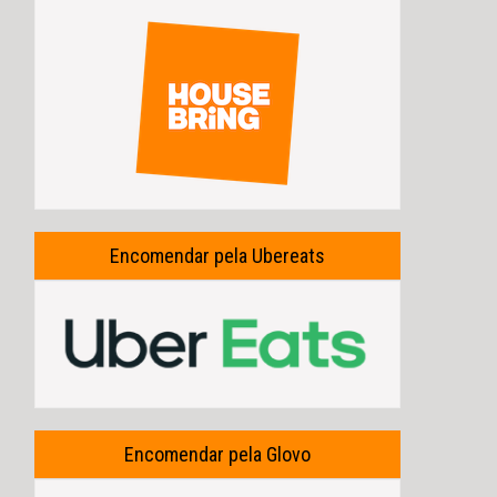
Encomendar pela Ubereats
Encomendar pela Glovo