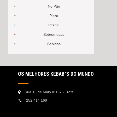
No Pão
Pizza
Infantil
Sobremesas
Bebidas
OS MELHORES KEBAB`S DO MUNDO
Rua 16 de Maio nº157 - Trofa
252 414 169