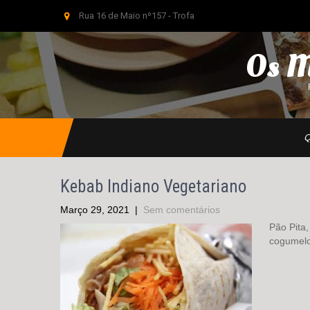
Rua 16 de Maio nº157 - Trofa
Os M
Q
Kebab Indiano Vegetariano
Março 29, 2021
|
Sem comentários
Pão Pita,
cogumelo