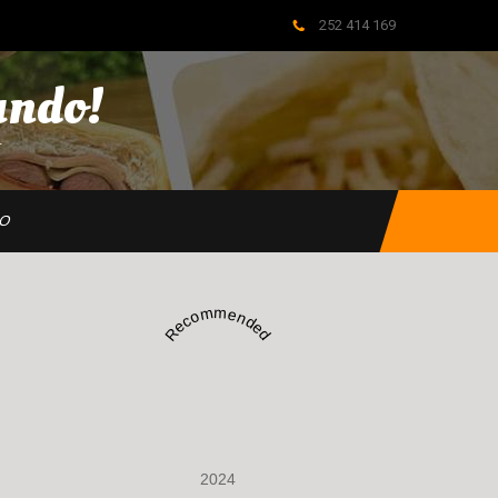
252 414 169
ndo!
…
HO
Recommended
2024