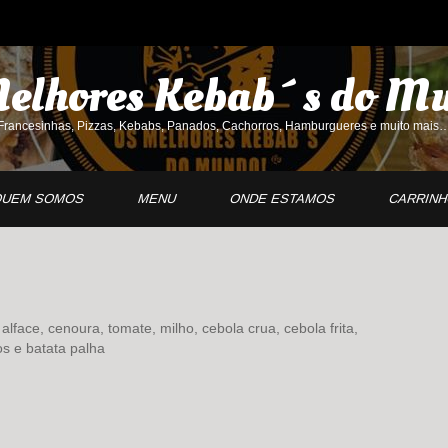
elhores Kebab´s do
Mu
Francesinhas, Pizzas, Kebabs, Panados, Cachorros, Hamburgueres e muito mais
UEM SOMOS
MENU
ONDE ESTAMOS
CARRIN
 alface, cenoura, tomate, milho, cebola crua, cebola frita,
s e batata palha